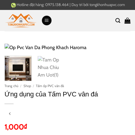
Bỏ
Hotline đặt hàng:
0975.138.464
|
Duy trì bởi
tongkhonhuapvc.com
qua
nội
dung
Trang chủ
/
Shop
/
Tấm ốp PVC vân đá
Ứng dụng của Tấm PVC vân đá
1,000
₫