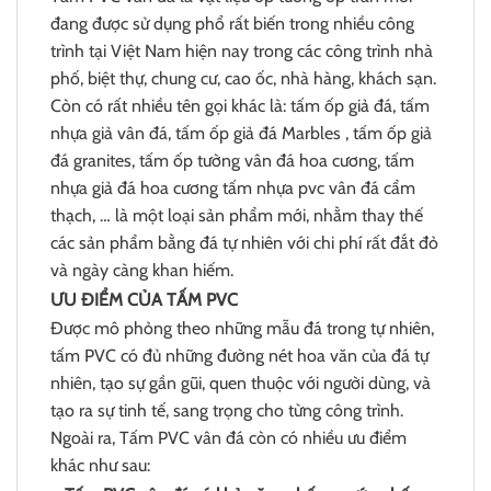
đang được sử dụng phổ rất biến trong nhiều công
trình tại Việt Nam hiện nay trong các công trình nhà
phố, biệt thự, chung cư, cao ốc, nhà hàng, khách sạn.
Còn có rất nhiều tên gọi khác là: tấm ốp giả đá, tấm
nhựa giả vân đá, tấm ốp giả đá Marbles , tấm ốp giả
đá granites, tấm ốp tường vân đá hoa cương, tấm
nhựa giả đá hoa cương tấm nhựa pvc vân đá cẩm
thạch, … là một loại sản phẩm mới, nhằm thay thế
các sản phẩm bằng đá tự nhiên với chi phí rất đắt đỏ
và ngày càng khan hiếm.
ƯU ĐIỂM CỦA TẤM PVC
Được mô phỏng theo những mẫu đá trong tự nhiên,
tấm PVC có đủ những đường nét hoa văn của đá tự
nhiên, tạo sự gần gũi, quen thuộc với người dùng, và
tạo ra sự tinh tế, sang trọng cho từng công trình.
Ngoài ra, Tấm PVC vân đá còn có nhiều ưu điểm
khác như sau: