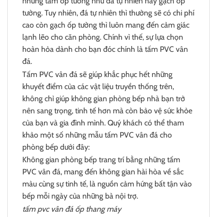
những tấm ốp tường như đá tự nhiên hay gạch ốp
tường. Tuy nhiên, đá tự nhiên thì thường sẽ có chi phí
cao còn gạch ốp tường thì luôn mang đến cảm giác
lạnh lẽo cho căn phòng. Chính vì thế, sự lựa chọn
hoàn hỏa dành cho bạn đóc chính là tấm PVC vân
đá.
Tấm PVC vân đá sẽ giúp khắc phục hết những
khuyết điểm của các vật liệu truyền thống trên,
không chỉ giúp không gian phòng bếp nhà bạn trở
nên sang trọng, tinh tế hơn mà còn bảo vệ sức khỏe
của bạn và gia đình mình. Quý khách có thể tham
khảo một số những mẫu tấm PVC vân đá cho
phòng bếp dưới đây:
Không gian phòng bếp trang trí bằng những tấm
PVC vân đá, mang đến không gian hài hòa về sắc
màu cùng sự tinh tế, là nguồn cảm hứng bất tận vào
bếp mỗi ngày của những bà nội trợ.
tấm pvc vân đá ốp thang máy