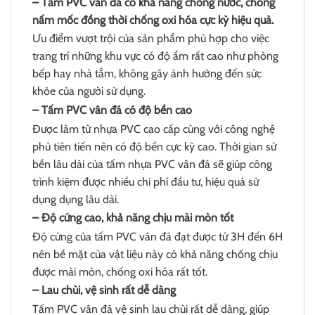
– Tấm PVC vân đá có khả năng chống nước, chống
nấm mốc đồng thời chống oxi hóa cực kỳ hiệu quả.
Ưu điểm vượt trội của sản phẩm phù hợp cho việc
trang trí những khu vực có độ ẩm rất cao như phòng
bếp hay nhà tắm, không gây ảnh hưởng đến sức
khỏe của người sử dụng.
– Tấm PVC vân đá có độ bền cao
Được làm từ nhựa PVC cao cấp cùng với công nghệ
phủ tiên tiến nên có độ bền cực kỳ cao. Thời gian sử
bền lâu dài của tấm nhựa PVC vân đá sẽ giúp công
trình kiệm được nhiều chi phí đầu tư, hiệu quả sử
dụng dụng lâu dài.
– Độ cứng cao, khả năng chịu mài mòn tốt
Độ cứng của tấm PVC vân đá đạt được từ 3H đến 6H
nên bề mặt của vật liệu này có khả năng chống chịu
được mài mòn, chống oxi hóa rất tốt.
– Lau chùi, vệ sinh rất dễ dàng
Tấm PVC vân đá vệ sinh lau chùi rất dễ dàng, giúp