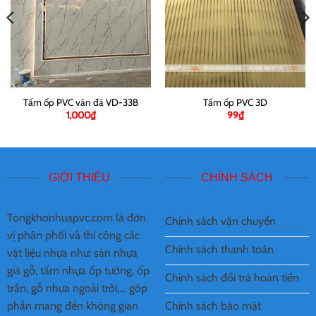
Tấm ốp PVC vân đá VD-33B
Tấm ốp PVC 3D
1,000
₫
99
₫
GIỚI THIỆU
CHÍNH SÁCH
Tongkhonhuapvc.com là đơn
Chính sách vận chuyển
vị phân phối và thi công các
Chính sách thanh toán
vật liệu nhựa như: sàn nhựa
giả gỗ, tấm nhựa ốp tường, ốp
Chính sách đổi trả hoàn tiền
trần, gỗ nhựa ngoài trời,… góp
Chính sách bảo mật
phần mang đến không gian