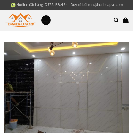
Bỏ
Hotline đặt hàng:
0975.138.464
|
Duy trì bởi
tongkhonhuapvc.com
qua
nội
dung