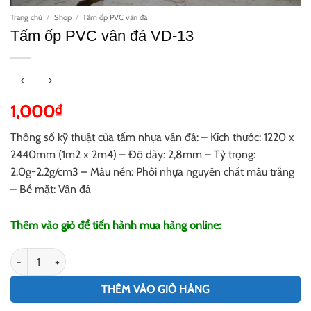
Trang chủ
/
Shop
/
Tấm ốp PVC vân đá
Tấm ốp PVC vân đá VD-13
1,000
₫
Thông số kỹ thuật của tấm nhựa vân đá: – Kích thước: 1220 x
2440mm (1m2 x 2m4) – Độ dày: 2,8mm – Tỷ trọng:
2.0g~2.2g/cm3 – Màu nền: Phôi nhựa nguyên chất màu trắng
– Bề mặt: Vân đá
Thêm vào giỏ để tiến hành mua hàng online:
Tấm ốp PVC vân đá VD-13 số lượng
THÊM VÀO GIỎ HÀNG