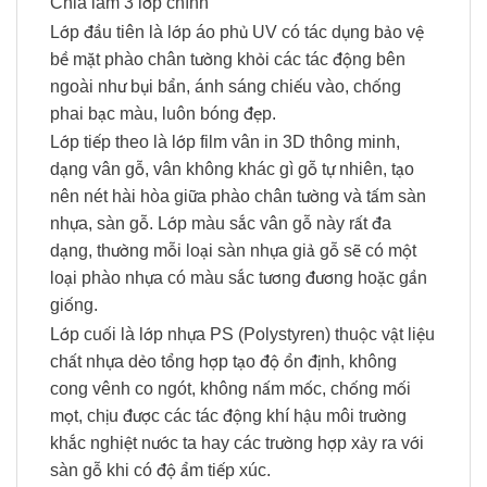
Chia làm 3 lớp chính
Lớp đầu tiên là lớp áo phủ UV có tác dụng bảo vệ
bề mặt phào chân tường khỏi các tác động bên
ngoài như bụi bẩn, ánh sáng chiếu vào, chống
phai bạc màu, luôn bóng đẹp.
Lớp tiếp theo là lớp film vân in 3D thông minh,
dạng vân gỗ, vân không khác gì gỗ tự nhiên, tạo
nên nét hài hòa giữa phào chân tường và tấm sàn
nhựa, sàn gỗ. Lớp màu sắc vân gỗ này rất đa
dạng, thường mỗi loại sàn nhựa giả gỗ sẽ có một
loại phào nhựa có màu sắc tương đương hoặc gần
giống.
Lớp cuối là lớp nhựa PS (Polystyren) thuộc vật liệu
chất nhựa dẻo tổng hợp tạo độ ổn định, không
cong vênh co ngót, không nấm mốc, chống mối
mọt, chịu được các tác động khí hậu môi trường
khắc nghiệt nước ta hay các trường hợp xảy ra với
sàn gỗ khi có độ ẩm tiếp xúc.