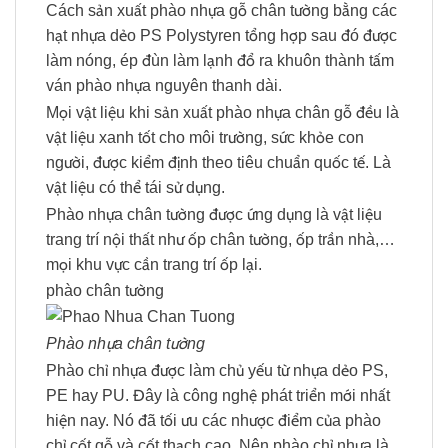
Cách sản xuất phào nhựa gỗ chân tường bằng các
hạt nhựa dẻo PS Polystyren tổng hợp sau đó được
làm nóng, ép đùn làm lạnh đổ ra khuôn thành tấm
ván phào nhựa nguyên thanh dài.
Mọi vật liệu khi sản xuất phào nhựa chân gỗ đều là
vật liệu xanh tốt cho môi trường, sức khỏe con
người, được kiểm định theo tiêu chuẩn quốc tế. Là
vật liệu có thể tái sử dụng.
Phào nhựa chân tường được ứng dụng là vật liệu
trang trí nội thất như ốp chân tường, ốp trần nhà,…
mọi khu vực cần trang trí ốp lại.
phào chân tường
Phào nhựa chân tường
Phào chỉ nhựa được làm chủ yếu từ nhựa dẻo PS,
PE hay PU. Đây là công nghệ phát triển mới nhất
hiện nay. Nó đã tối ưu các nhược điểm của phào
chỉ cốt gỗ và cốt thạch cao. Nên phào chỉ nhựa là