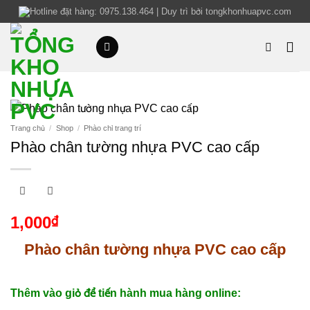
Bỏ
Hotline đặt hàng:
0975.138.464
|
Duy trì bởi
tongkhonhuapvc.com
qua
nội
dung
Trang chủ
/
Shop
/
Phào chỉ trang trí
Phào chân tường nhựa PVC cao cấp
1,000
₫
Phào chân tường nhựa PVC cao cấp
Thêm vào giỏ để tiến hành mua hàng online: